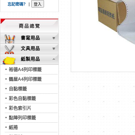
忘記密碼?
|
書寫用品
文具用品
紙製用品
裕德A4列印標籤
鶴屋A4列印標籤
自黏標籤
彩色自黏標籤
彩色索引片
點陣列印標籤
紙捲