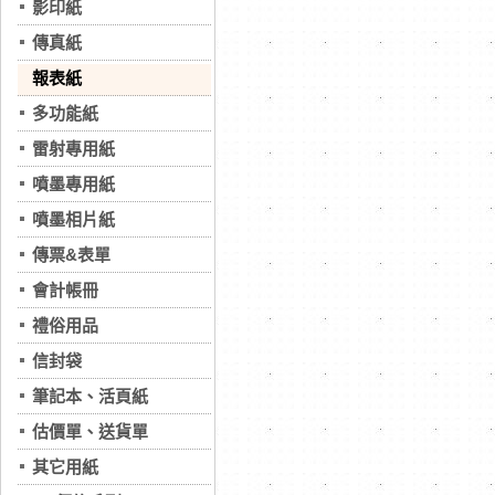
影印紙
傳真紙
報表紙
多功能紙
雷射專用紙
噴墨專用紙
噴墨相片紙
傳票&表單
會計帳冊
禮俗用品
信封袋
筆記本、活頁紙
估價單、送貨單
其它用紙