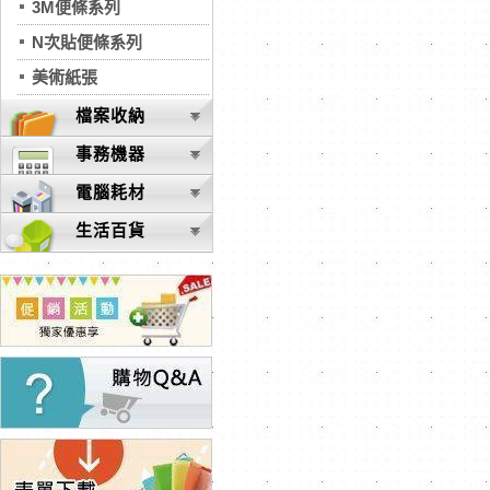
3M便條系列
N次貼便條系列
美術紙張
檔案收納
事務機器
電腦耗材
生活百貨