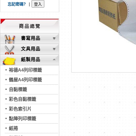
忘記密碼?
|
書寫用品
文具用品
紙製用品
裕德A4列印標籤
鶴屋A4列印標籤
自黏標籤
彩色自黏標籤
彩色索引片
點陣列印標籤
紙捲