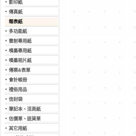
影印紙
傳真紙
報表紙
多功能紙
雷射專用紙
噴墨專用紙
噴墨相片紙
傳票&表單
會計帳冊
禮俗用品
信封袋
筆記本、活頁紙
估價單、送貨單
其它用紙