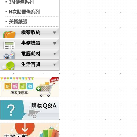
3M便條系列
N次貼便條系列
美術紙張
檔案收納
事務機器
電腦耗材
生活百貨