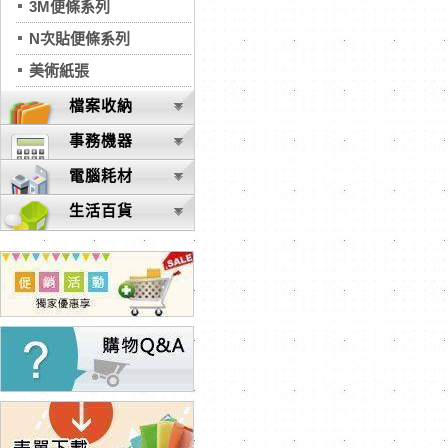
3M便條系列
N次貼便條系列
美術紙張
檔案收納
事務機器
電腦耗材
生活百貨