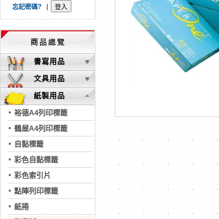
忘記密碼?
|
書寫用品
文具用品
紙製用品
裕德A4列印標籤
鶴屋A4列印標籤
自黏標籤
彩色自黏標籤
彩色索引片
點陣列印標籤
紙捲