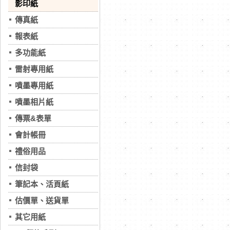
影印紙
傳真紙
報表紙
多功能紙
雷射專用紙
噴墨專用紙
噴墨相片紙
傳票&表單
會計帳冊
禮俗用品
信封袋
筆記本、活頁紙
估價單、送貨單
其它用紙