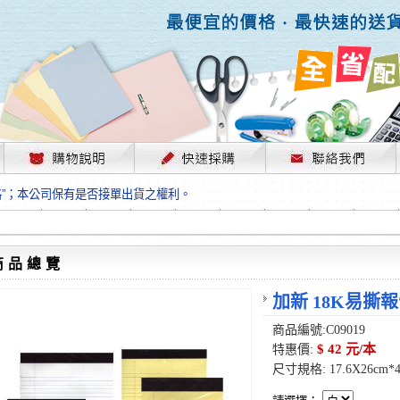
，部份上游供應商已採取封盤及暫停出貨因應，故本公司價格將視工廠原物料
格”；本公司保有是否接單出貨之權利。
單前請先跟客服人員確認最新單價！
格”；本公司保有是否接單出貨之權利。
待客服人員跟您確認訂單無誤時再行匯款，避免後緒問題的衍生。
格”；本公司保有是否接單出貨之權利。
商品總覽
，部份上游供應商已採取封盤及暫停出貨因應，故本公司價格將視工廠原物料
格”；本公司保有是否接單出貨之權利。
加新 18K易撕
單前請先跟客服人員確認最新單價！
商品編號:C09019
格”；本公司保有是否接單出貨之權利。
$ 42 元/本
特惠價:
待客服人員跟您確認訂單無誤時再行匯款，避免後緒問題的衍生。
尺寸規格: 17.6X26cm*
格”；本公司保有是否接單出貨之權利。