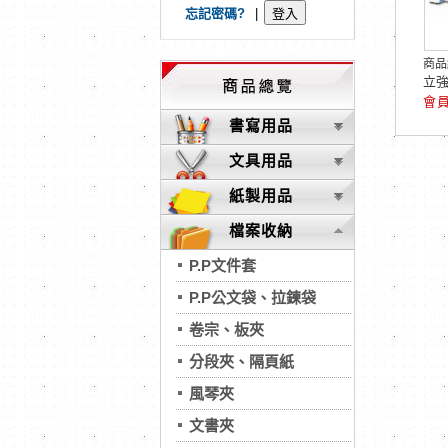
忘記密碼?
|
商品
立強
書寫用品
文具用品
紙製用品
檔案收納
P.P文件套
P.P公文袋、拉鍊袋
卷宗、板夾
分段夾、隔頁紙
風琴夾
文書夾