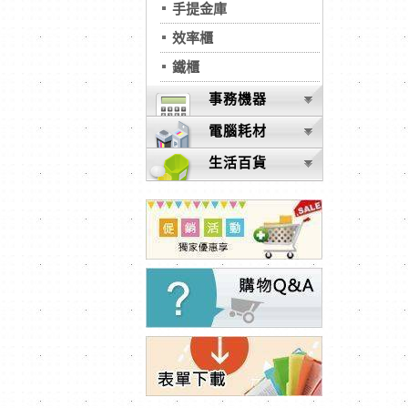
手提金庫
效率櫃
鐵櫃
事務機器
電腦耗材
生活百貨