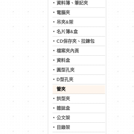
資料簿、筆記夾
電腦夾
吊夾&架
名片簿&盒
CD保存夾、拉鍊包
檔案夾內頁
資料盒
圓型孔夾
D型孔夾
管夾
拱型夾
雜誌盒
公文架
目錄架