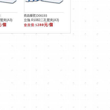
2
商品編號:
D06193
管夾(A3)
立強 R1082二孔管夾(A3)
元/個
280元/個