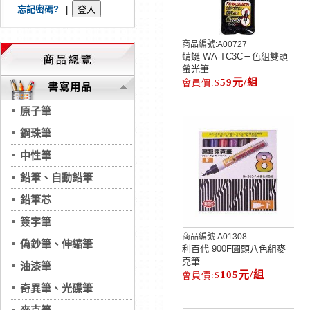
忘記密碼?
|
商品編號:
A00727
蜻蜓 WA-TC3C三色組雙頭
螢光筆
59元/組
書寫用品
原子筆
鋼珠筆
中性筆
鉛筆、自動鉛筆
鉛筆芯
簽字筆
商品編號:
A01308
偽鈔筆、伸縮筆
利百代 900F圓頭八色組麥
克筆
油漆筆
105元/組
奇異筆、光碟筆