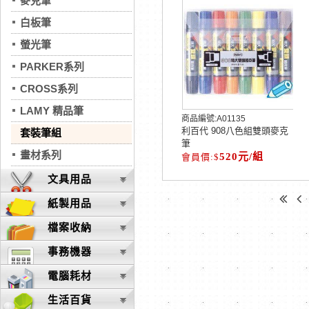
麥克筆
白板筆
螢光筆
PARKER系列
CROSS系列
LAMY 精品筆
商品編號:
A01135
利百代 908八色組雙頭麥克
套裝筆組
筆
畫材系列
520元/組
文具用品
紙製用品
檔案收納
事務機器
電腦耗材
生活百貨