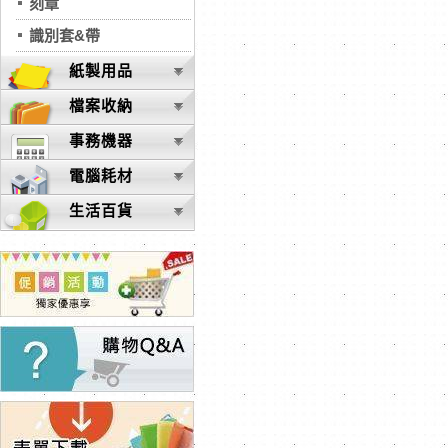
刻章
識別套&帶
紙製用品
檔案收納
事務機器
電腦耗材
生活百貨