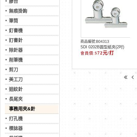
膠台
無痕掛鉤
筆筒
釘書機
訂書針
商品編號:
B04313
SDI 0202B圓型紙夾(2吋)
除針器
72元/打
削筆機
剪刀
美工刀
迴紋針
長尾夾
事務用夾&針
打孔機
標誌器