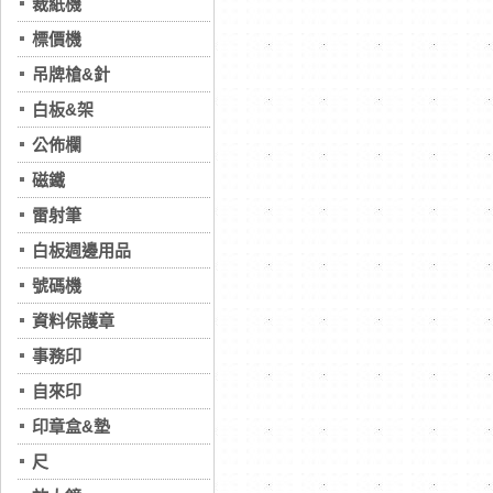
裁紙機
標價機
吊牌槍&針
白板&架
公佈欄
磁鐵
雷射筆
白板週邊用品
號碼機
資料保護章
事務印
自來印
印章盒&墊
尺