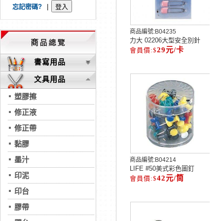
忘記密碼?
|
商品編號:
B04235
力大 02206大型安全別針
29元/卡
書寫用品
文具用品
塑膠擦
修正液
修正帶
黏膠
墨汁
商品編號:
B04214
LIFE #50美式彩色圖釘
印泥
42元/筒
印台
膠帶