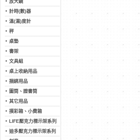
放大鏡
計時(數)器
溫(濕)度計
秤
桌墊
書架
文具組
桌上收納用品
捆綁用品
圖筒、證書筒
其它用品
摸彩箱、小費箱
LIFE壓克力標示架系列
迪多壓克力標示架系列