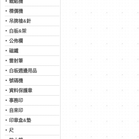
裁紙機
標價機
吊牌槍&針
白板&架
公佈欄
磁鐵
雷射筆
白板週邊用品
號碼機
資料保護章
事務印
自來印
印章盒&墊
尺