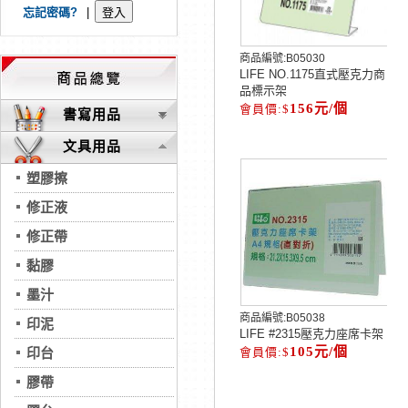
忘記密碼?
|
商品編號:
B05030
LIFE NO.1175直式壓克力商
品標示架
156元/個
書寫用品
文具用品
塑膠擦
修正液
修正帶
黏膠
墨汁
商品編號:
B05038
印泥
LIFE #2315壓克力座席卡架
105元/個
印台
膠帶