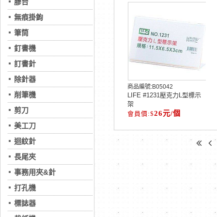
膠台
無痕掛鉤
筆筒
釘書機
訂書針
除針器
商品編號:
B05042
削筆機
LIFE #1231壓克力L型標示
架
剪刀
26元/個
美工刀
迴紋針
長尾夾
事務用夾&針
打孔機
標誌器