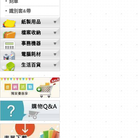
刻章
識別套&帶
紙製用品
檔案收納
事務機器
電腦耗材
生活百貨