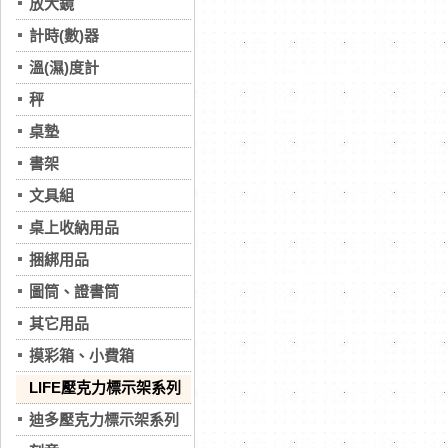
放大鏡
計時(數)器
溫(濕)度計
秤
桌墊
書架
文具組
桌上收納用品
捆綁用品
圖筒、證書筒
其它用品
摸彩箱、小費箱
LIFE壓克力標示架系列
迪多壓克力標示架系列