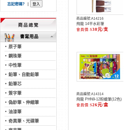
忘記密碼?
|
商品編號:
A14216
飛龍 14平水彩筆
38元/支
書寫用品
原子筆
鋼珠筆
中性筆
鉛筆、自動鉛筆
鉛筆芯
簽字筆
商品編號:
A14314
飛龍 PHN9-12粉蠟筆(12色)
偽鈔筆、伸縮筆
26元/盒
油漆筆
奇異筆、光碟筆