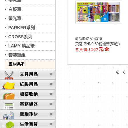
麥克筆
白板筆
螢光筆
PARKER系列
CROSS系列
商品編號:
A14310
飛龍 PHN9-50粉蠟筆(50色)
LAMY 精品筆
107元/盒
套裝筆組
畫材系列
文具用品
紙製用品
檔案收納
事務機器
電腦耗材
生活百貨