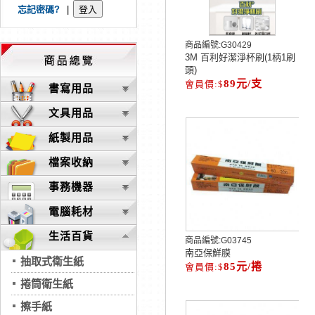
忘記密碼?
|
商品編號:
G30429
3M 百利好潔淨杯刷(1柄1刷
頭)
89元/支
書寫用品
文具用品
紙製用品
檔案收納
事務機器
電腦耗材
生活百貨
商品編號:
G03745
南亞保鮮膜
抽取式衛生紙
85元/捲
捲筒衛生紙
擦手紙