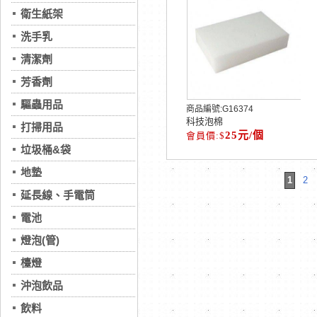
衛生紙架
洗手乳
清潔劑
芳香劑
驅蟲用品
商品編號:
G16374
科技泡棉
打掃用品
25元/個
垃圾桶&袋
地墊
1
2
延長線、手電筒
電池
燈泡(管)
檯燈
沖泡飲品
飲料