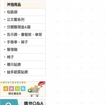
沖泡用品
包裝袋
公文籃系列
分類整理盒&箱
告示牌、書報架、傘架
手推車、梯子
管理箱
椅子
標示貼牌
迪多鋁質貼牌