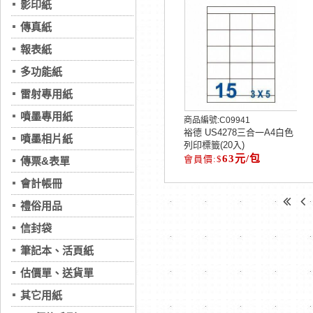
影印紙
傳真紙
報表紙
多功能紙
雷射專用紙
噴墨專用紙
商品編號:
C09941
裕德 US4278三合一A4白色
噴墨相片紙
列印標籤(20入)
63元/包
傳票&表單
會計帳冊
禮俗用品
信封袋
筆記本、活頁紙
估價單、送貨單
其它用紙