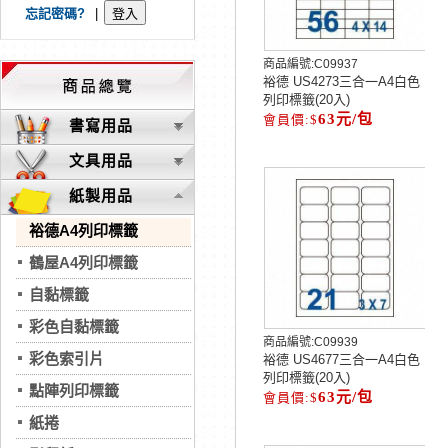
忘記密碼?
|
商品編號:
C09937
裕德 US4273三合一A4白色
列印標籤(20入)
63元/包
書寫用品
文具用品
紙製用品
裕德A4列印標籤
鶴屋A4列印標籤
自黏標籤
彩色自黏標籤
商品編號:
C09939
彩色索引片
裕德 US4677三合一A4白色
列印標籤(20入)
點陣列印標籤
63元/包
紙捲