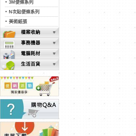
3M便條系列
N次貼便條系列
美術紙張
檔案收納
事務機器
電腦耗材
生活百貨